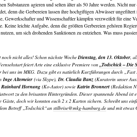
hen Substanzen agieren und selten älter als 50 Jahre werden. Nicht nur
et, denn die Gerbereien lassen ihre hochgiftigen Abwässer ungefiltert 
e, Gewerkschafter und Wissenschaftler kämpfen verzweifelt für eine V
se. Keine leichte Aufgabe, denn die größten Gerbereien gehören Regier
 nutzen, um sich drohenden Sanktionen zu entziehen. Was muss passier
t noch nicht alles! Schon nächste Woche
Dienstag, den 13. Oktober
, a
 Fernsehstart feiert Arte eine exklusive Premiere von
„Todschick – Die S
r bei uns im MKG. Dazu gibt es natürlich Kurzführungen durch „Fast
in
Inge Altemeier
(via Skype),
Dr. Claudia Banz
(Kuratorin unser Auss
,
Rainhard Hornung
(Ko-Autor) sowie
Katrin Bronnert
(Redaktion 
ntwort zu den brisanten Hintergründen. Dieser spannende Abend ist ei
e Gäste, doch wir konnten euch 2 x 2 Karten sichern. Schreibt uns einf
dem Betreff „Todschick“an
stilbrise@mkg-hamburg.de
und mit etwas G