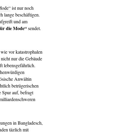
 Mode“
ist nur noch
 lange beschäftigen.
fgreift und am
für die Mode“
sendet.
wie vor katastrophalen
 nicht nur die Gebäude
t lebensgefährlich.
schenwürdigen
ösische Anwältin
htlich betrügerischen
 Spur auf, befragt
 milliardenschweren
gungen in Bangladesch,
den täglich mit