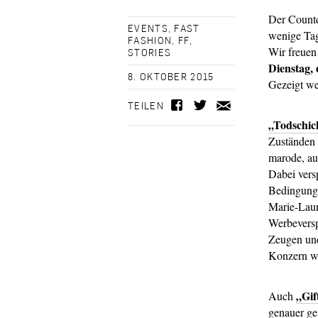
Der Countd
EVENTS
,
FAST
wenige Tag
FASHION
,
FF
,
Wir freuen
STORIES
Dienstag,
8. OKTOBER 2015
Gezeigt we
TEILEN
„Todschic
Zuständen 
marode, au
Dabei vers
Bedingunge
Marie-Laur
Werbeversp
Zeugen und
Konzern wi
„Gif
Auch
genauer ge