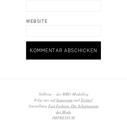
WEBSITE
Stilbrise – der MKG-Modeblog
Folgt uns auf
Instagram
und
Twitter
!
Ausstellung
Fast Fashion. Die Schattenseite
der Mode
IMPRESSUM