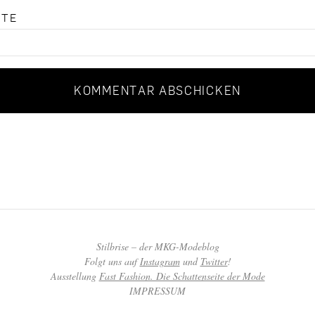
ITE
Stilbrise – der MKG-Modeblog
Folgt uns auf
Instagram
und
Twitter
!
Ausstellung
Fast Fashion. Die Schattenseite der Mode
IMPRESSUM