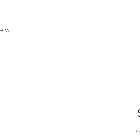
→
Vor
De