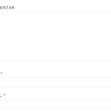
ENTAR
E
*
IL
*