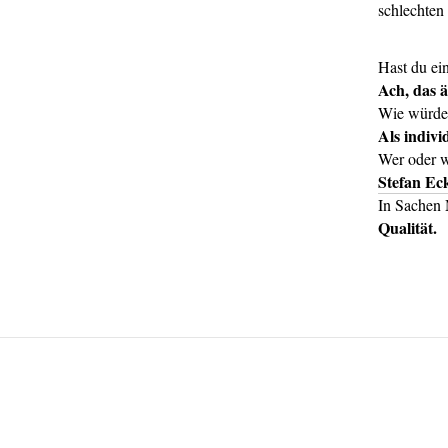
schlechten
Hast du ei
Ach, das ä
Wie würdes
Als indivi
Wer oder w
Stefan Ec
In Sachen 
Qualität.