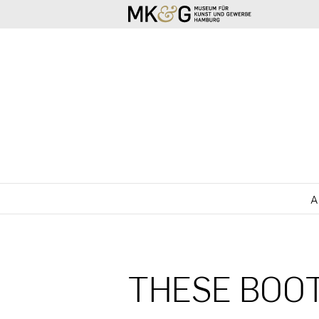
SKIP TO CONTENT
A
THESE BOO