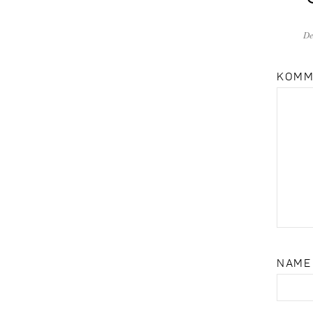
De
KOMM
NAM