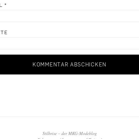
IL
*
ITE
Stilbrise – der MKG-Modeblog