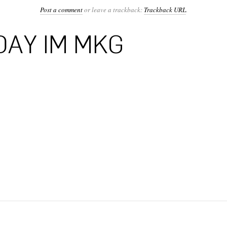
Post a comment
or leave a trackback:
Trackback URL
.
DAY IM MKG