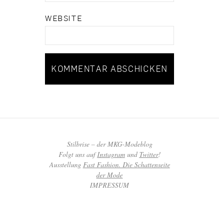
WEBSITE
Stilbrise – der MKG-Modeblog
Folgt uns auf
Instagram
und
Twitter
!
Ausstellung
Fast Fashion. Die Schattenseite
der Mode
IMPRESSUM