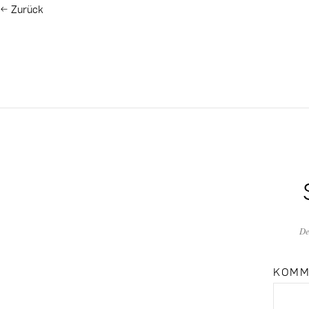
←
Zurück
De
KOMM