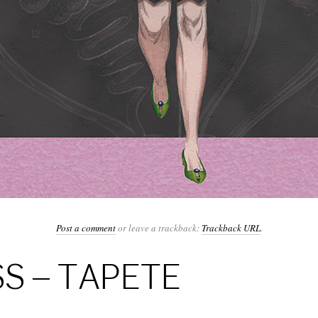
Post a comment
or leave a trackback:
Trackback URL
.
S – TAPETE