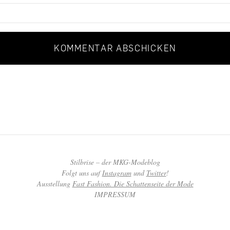
Stilbrise – der MKG-Modeblog
Folgt uns auf
Instagram
und
Twitter
!
Ausstellung
Fast Fashion. Die Schattenseite der Mode
IMPRESSUM