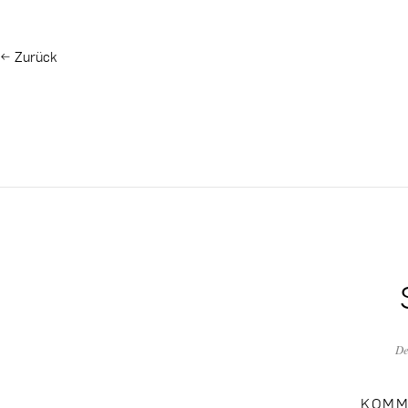
←
Zurück
De
KOMM