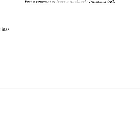
Post a comment
or leave a trackback:
Trackback URL
.
iinas