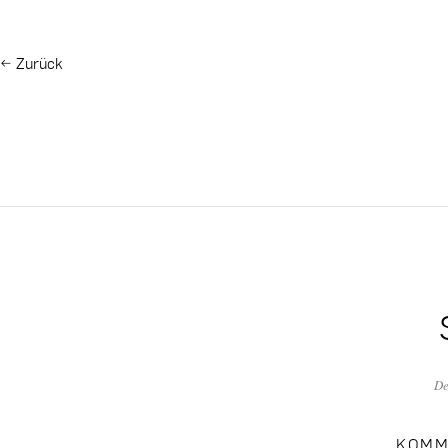
←
Zurück
De
KOMM