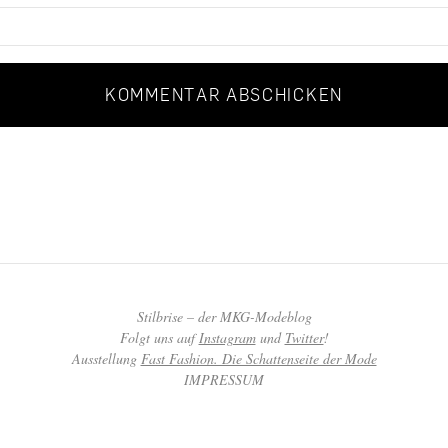
Stilbrise – der MKG-Modeblog
Folgt uns auf
Instagram
und
Twitter
!
Ausstellung
Fast Fashion. Die Schattenseite der Mode
IMPRESSUM