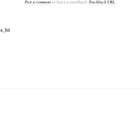
Post a comment
or leave a trackback:
Trackback URL
.
a_hii