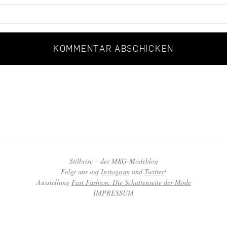
Stilbrise – der MKG-Modeblog
Folgt uns auf
Instagram
und
Twitter
!
Ausstellung
Fast Fashion. Die Schattenseite der Mode
IMPRESSUM