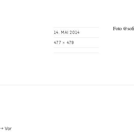
Foto @sofi
14. MAI 2014
477 × 479
→
Vor