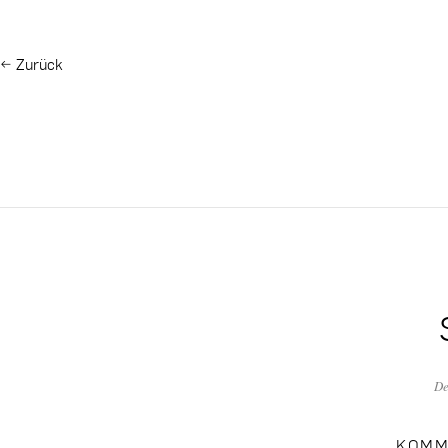
←
Zurück
De
KOMM